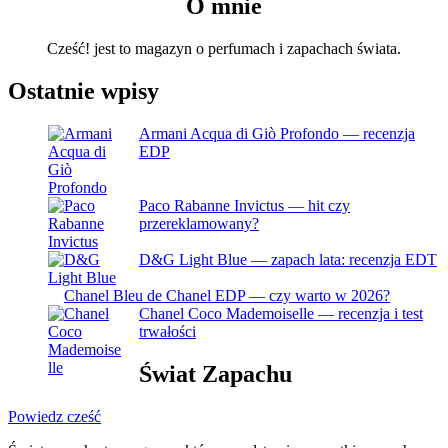
O mnie
Cześć! jest to magazyn o perfumach i zapachach świata.
Ostatnie wpisy
Armani Acqua di Giò Profondo — recenzja
EDP
Paco Rabanne Invictus — hit czy
przereklamowany?
D&G Light Blue — zapach lata: recenzja EDT
Chanel Bleu de Chanel EDP — czy warto w 2026?
Chanel Coco Mademoiselle — recenzja i test
trwałości
Świat Zapachu
Powiedz cześć