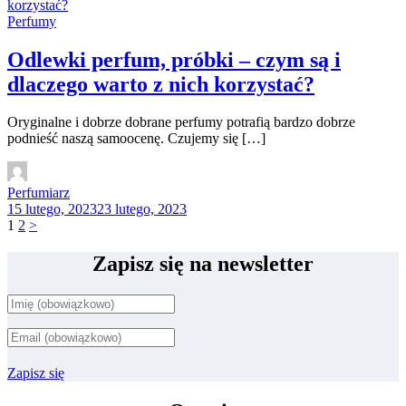
Perfumy
Odlewki perfum, próbki – czym są i
dlaczego warto z nich korzystać?
Oryginalne i dobrze dobrane perfumy potrafią bardzo dobrze
podnieść naszą samoocenę. Czujemy się […]
Perfumiarz
15 lutego, 2023
23 lutego, 2023
Stronicowanie
1
2
>
wpisów
Zapisz się na newsletter
Zapisz się